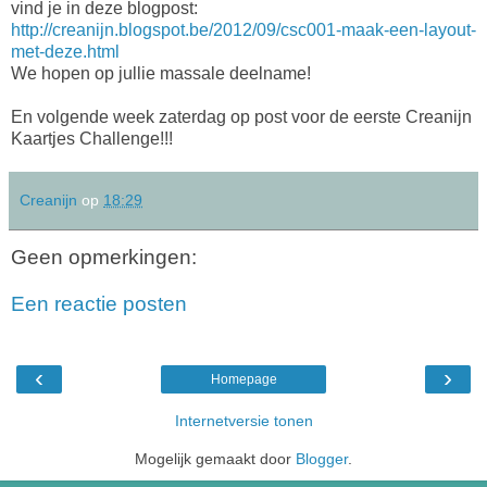
vind je in deze blogpost:
http://creanijn.blogspot.be/2012/09/csc001-maak-een-layout-
met-deze.html
We hopen op jullie massale deelname!
En volgende week zaterdag op post voor de eerste Creanijn
Kaartjes Challenge!!!
Creanijn
op
18:29
Geen opmerkingen:
Een reactie posten
‹
›
Homepage
Internetversie tonen
Mogelijk gemaakt door
Blogger
.